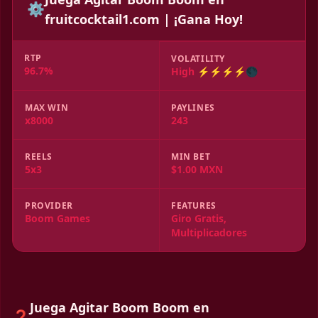
⚙️
fruitcocktail1.com | ¡Gana Hoy!
RTP
VOLATILITY
96.7%
High ⚡⚡⚡⚡🌑
MAX WIN
PAYLINES
x8000
243
REELS
MIN BET
5x3
$1.00 MXN
PROVIDER
FEATURES
Boom Games
Giro Gratis,
Multiplicadores
Juega Agitar Boom Boom en
❓