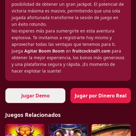
posibilidad de obtener un gran jackpot. El potencial de
victoria máxima es masivo, permitiendo que una sola
jugada afortunada transforme la sesión de juego en
un éxito rotundo.
No esperes más para sumergirte en esta aventura
explosiva. Te invitamos a registrarte hoy mismo y
aprovechar todas las ventajas que tenemos para ti.
Juega
Agitar Boom Boom
en
fruitcocktail1.com
para
obtener la mejor experiencia, los bonos más generosos
y una plataforma segura y rápida. ¡Es momento de
hacer explotar la suerte!
Jugar Demo
Jugar por Dinero Real
Juegos Relacionados