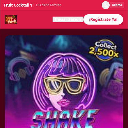
Fruit Cocktail 1
Tu Casino Favorito
Idioma
Iniciar Sesión
¡Regístrate Ya!