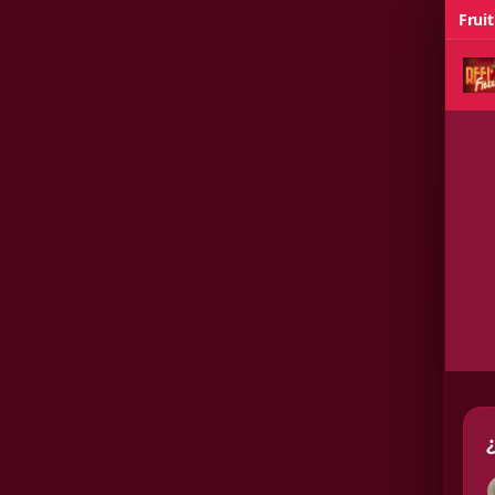
Fruit