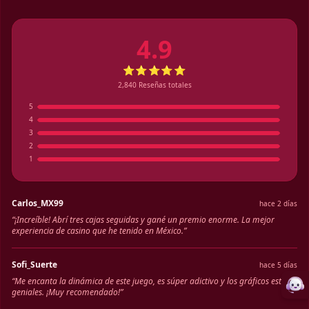
Calificaciones de los Jugadores
4.9
⭐⭐⭐⭐⭐
2,840 Reseñas totales
5
4
3
2
1
Carlos_MX99
hace 2 días
“¡Increíble! Abrí tres cajas seguidas y gané un premio enorme. La mejor
experiencia de casino que he tenido en México.”
Sofi_Suerte
hace 5 días
“Me encanta la dinámica de este juego, es súper adictivo y los gráficos están
geniales. ¡Muy recomendado!”