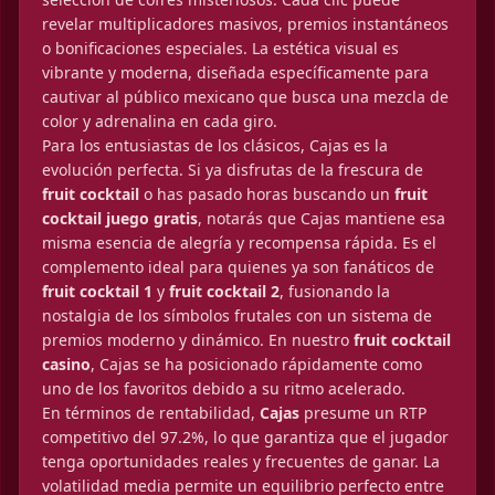
revelar multiplicadores masivos, premios instantáneos
o bonificaciones especiales. La estética visual es
vibrante y moderna, diseñada específicamente para
cautivar al público mexicano que busca una mezcla de
color y adrenalina en cada giro.
Para los entusiastas de los clásicos, Cajas es la
evolución perfecta. Si ya disfrutas de la frescura de
fruit cocktail
o has pasado horas buscando un
fruit
cocktail juego gratis
, notarás que Cajas mantiene esa
misma esencia de alegría y recompensa rápida. Es el
complemento ideal para quienes ya son fanáticos de
fruit cocktail 1
y
fruit cocktail 2
, fusionando la
nostalgia de los símbolos frutales con un sistema de
premios moderno y dinámico. En nuestro
fruit cocktail
casino
, Cajas se ha posicionado rápidamente como
uno de los favoritos debido a su ritmo acelerado.
En términos de rentabilidad,
Cajas
presume un RTP
competitivo del 97.2%, lo que garantiza que el jugador
tenga oportunidades reales y frecuentes de ganar. La
volatilidad media permite un equilibrio perfecto entre