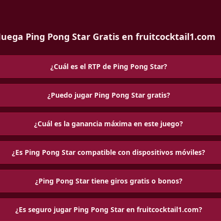
Juega Ping Pong Star Gratis en fruitcocktail1.com
¿Cuál es el RTP de Ping Pong Star?
¿Puedo jugar Ping Pong Star gratis?
¿Cuál es la ganancia máxima en este juego?
¿Es Ping Pong Star compatible con dispositivos móviles?
¿Ping Pong Star tiene giros gratis o bonos?
¿Es seguro jugar Ping Pong Star en fruitcocktail1.com?