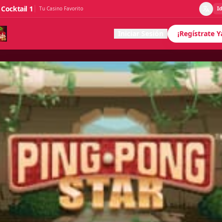
 Cocktail 1
Tu Casino Favorito
I
Iniciar Sesión
¡Regístrate Y