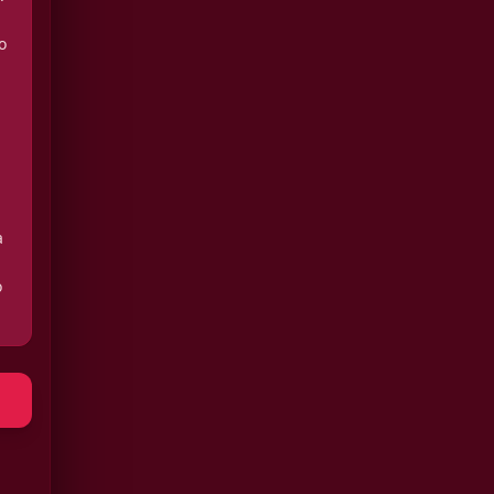
o
a
a
o